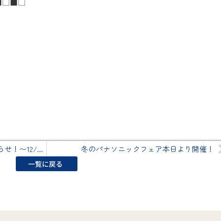
■□■□
冬のパナソニックフェア開催のお知らせ！〜12/1・2・3〜
冬のパナソニックフェア本日より開催！
一覧に戻る