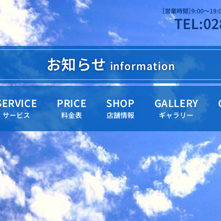
［営業時間］9:00～19
TEL:02
お知らせ
information
SERVICE
PRICE
SHOP
GALLERY
サービス
料金表
店舗情報
ギャラリー
電ねっとアトム 栃木県宇都宮市元今泉2-2-
TOP
SERVICE
トップ
サービス